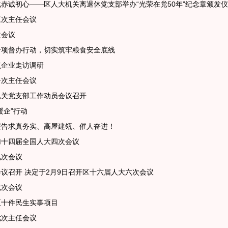
赤诚初心——区人大机关离退休党支部举办“光荣在党50年”纪念章颁发
三次主任会议
次会议
专项督办行动，切实筑牢粮食安全底线
点企业走访调研
一次主任会议
机关党支部工作动员会议召开
暖企”行动
报告求真务实、高屋建瓴、催人奋进！
加十四届全国人大四次会议
九次会议
议召开 决定于2月9日召开区十六届人大六次会议
七次会议
区十件民生实事项目
七次主任会议