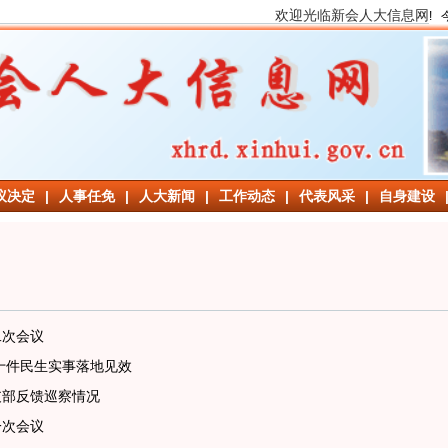
迎光临新会人大信息网
!
议决定
|
人事任免
|
人大新闻
|
工作动态
|
代表风采
|
自身建设
二次会议
年十件民生实事落地见效
支部反馈巡察情况
一次会议